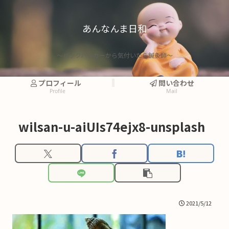
あんなんま日和
〜バックパッカーから気付いたら鍼灸師〜
プロフィール
問い合わせ
Profile
Mail
wilsan-u-aiUIs74ejx8-unsplash
2021/5/12